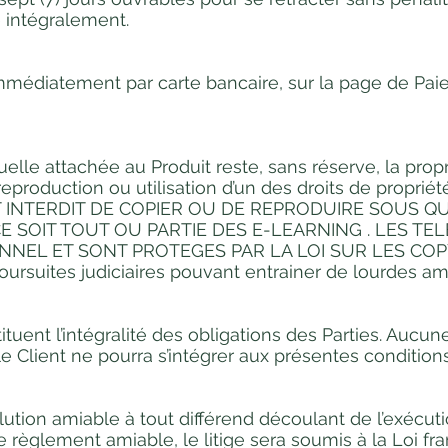
é intégralement.
médiatement par carte bancaire, sur la page de Pai
tuelle attachée au Produit reste, sans réserve, la prop
eproduction ou utilisation d’un des droits de propriét
L EST INTERDIT DE COPIER OU DE REPRODUIRE SOUS
 SOIT TOUT OU PARTIE DES E-LEARNING . LES T
NEL ET SONT PROTEGES PAR LA LOI SUR LES COPY
oursuites judiciaires pouvant entrainer de lourdes a
tuent l’intégralité des obligations des Parties. Aucu
 Client ne pourra s’intégrer aux présentes condition
lution amiable à tout différend découlant de l’exécut
règlement amiable, le litige sera soumis à la Loi franç