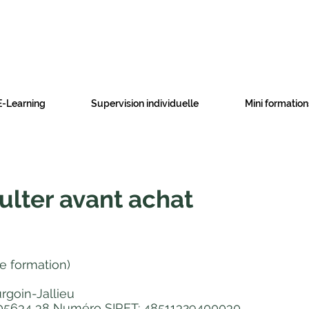
E-Learning
Supervision individuelle
Mini formation
ulter avant achat
e formation)
goin-Jallieu
38 05634 38 Numéro SIRET: 48511329400030