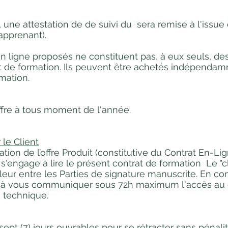
 une attestation de de suivi du sera remise à l'issue
'apprenant).
 ligne proposés ne constituent pas, à eux seuls, des
at de formation. Ils peuvent être achetés indépendam
mation.
'offre à tous moment de l'année.
le Client
tion de l’offre Produit (constitutive du Contrat En-L
s'engage à lire le présent contrat de formation Le "c
leur entre les Parties de signature manuscrite. En co
ge à vous communiquer sous 72h maximum l'accès au c
e technique.
sept (7) jours ouvrables pour se rétracter sans pénalit