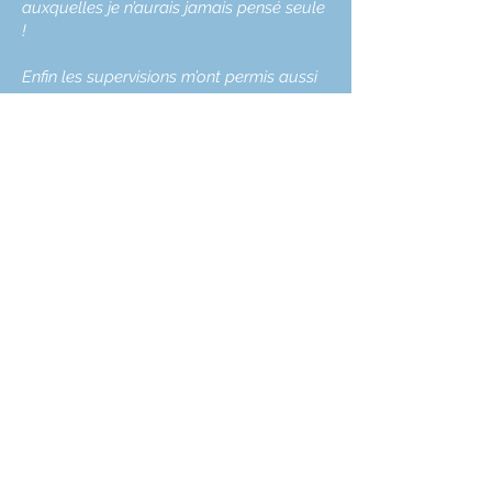
auxquelles je n’aurais jamais pensé seule
!
Enfin les supervisions m’ont permis aussi
de travailler sur ma propre « matrice » et
son interaction avec celle de mes
patients, de m’éclairer sur mon propre
mode de fonctionnement en qualité de «
thérapeute ». Et quand on connait
l’importance de créer une bonne alliance
thérapeutique, une telle aide vaut de l’or !
Bref je recommande vivement à qui veut
progresser plus rapidement !
Virginie Brisson, diététicienne, Oiry