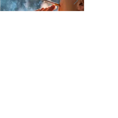
L'acceptation d'une prise de
poids modérée : un levier clé
pour réussir le sevrage
tabagique
En voir plus