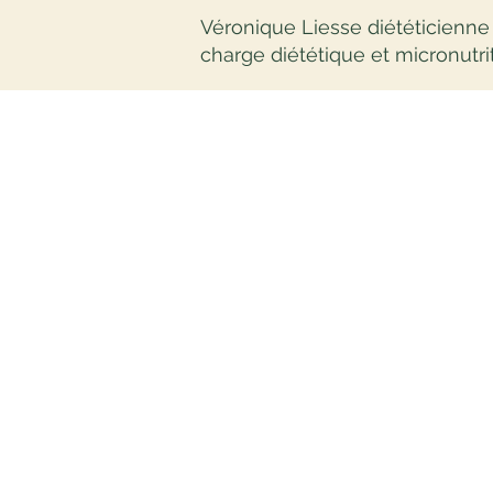
Véronique Liesse diététicienne
charge diététique et micronutrit
LES
Véronique Liesse
Diététicienne enseignante en