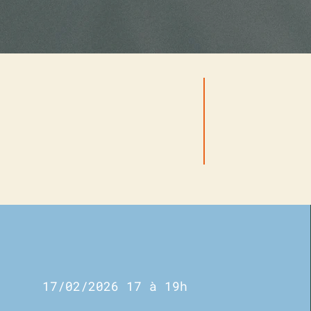
Microb
Mastercla
DATE(S) ET LIEU
17/02/2026 17 à 19h