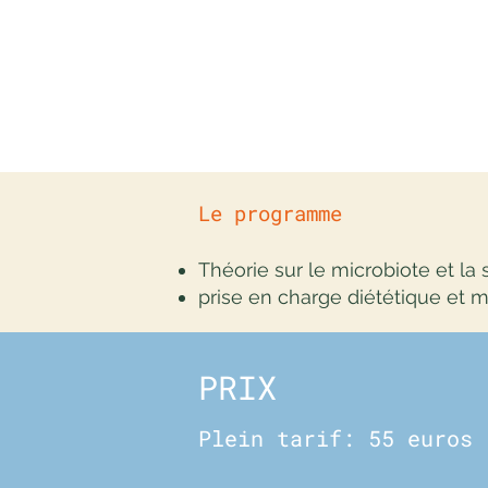
micronutrition dans le cadre
du DU diététique et physio
nutrition
Spécialiste du microbiote
Le programme
Théorie sur le microbiote et la
prise en charge diététique et m
PRIX
Plein tarif: 55 euros