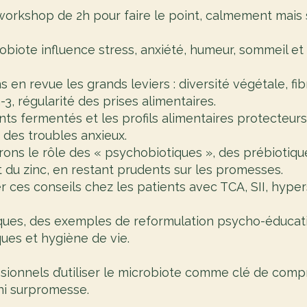
orkshop de 2h pour faire le point, calmement mais s
biote influence stress, anxiété, humeur, sommeil et
 en revue les grands leviers : diversité végétale, fi
, régularité des prises alimentaires.
ents fermentés et les profils alimentaires protecteur
 des troubles anxieux.
rons le rôle des « psychobiotiques », des prébiotiq
t du zinc, en restant prudents sur les promesses.
es conseils chez les patients avec TCA, SII, hyperse
iques, des exemples de reformulation psycho-éducati
ues et hygiène de vie.
ssionnels d’utiliser le microbiote comme clé de comp
 ni surpromesse.