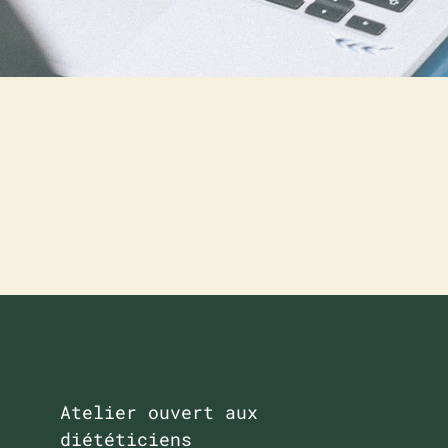
iote et santé mentale
ss
NIVEAU
Atelier ouvert aux
diététiciens