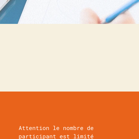
PUBLIC
Attention le nombre de
participant est limité