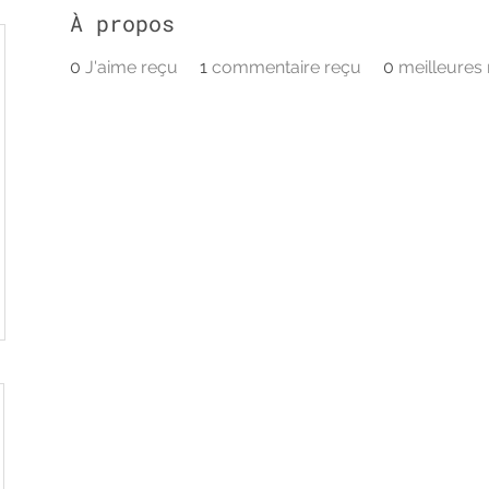
À propos
0
J'aime reçu
1
commentaire reçu
0
meilleures